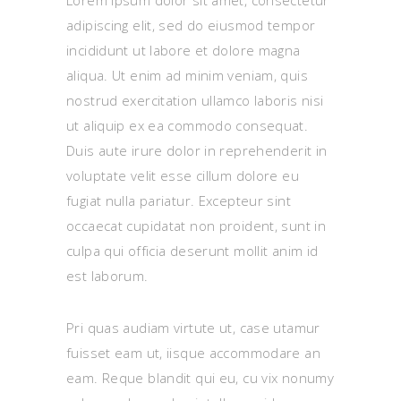
Lorem ipsum dolor sit amet, consectetur
adipiscing elit, sed do eiusmod tempor
incididunt ut labore et dolore magna
aliqua. Ut enim ad minim veniam, quis
nostrud exercitation ullamco laboris nisi
ut aliquip ex ea commodo consequat.
Duis aute irure dolor in reprehenderit in
voluptate velit esse cillum dolore eu
fugiat nulla pariatur. Excepteur sint
occaecat cupidatat non proident, sunt in
culpa qui officia deserunt mollit anim id
est laborum.
Pri quas audiam virtute ut, case utamur
fuisset eam ut, iisque accommodare an
eam. Reque blandit qui eu, cu vix nonumy