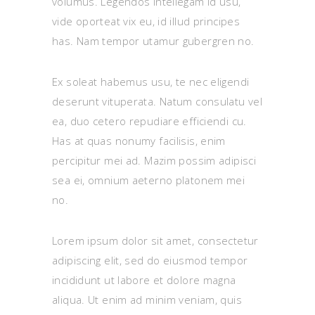
volumus. Legendos intellegam id usu,
vide oporteat vix eu, id illud principes
has. Nam tempor utamur gubergren no.
Ex soleat habemus usu, te nec eligendi
deserunt vituperata. Natum consulatu vel
ea, duo cetero repudiare efficiendi cu.
Has at quas nonumy facilisis, enim
percipitur mei ad. Mazim possim adipisci
sea ei, omnium aeterno platonem mei
no.
Lorem ipsum dolor sit amet, consectetur
adipiscing elit, sed do eiusmod tempor
incididunt ut labore et dolore magna
aliqua. Ut enim ad minim veniam, quis